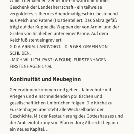
Willich der kleinen Gemeinde ein wahrhaft nobles
Geschenk der Landesherrschaft - ein teilweise
vergoldetes, silbernes Abendmahlgeschirr, bestehend
aus Kelch und Patene (Hostienteller). Das Sakralgefäß
trägt auf der Kuppa die Wappen der von Arnim und der
Grafen von Schlieben unter einer Krone. Auf dem
Kelchfuß steht eingraviert:
G.D V. ARNIM. LANDVOIGT. - D. 5 GEB. GRAFIN VON
SCHLIBEN.
- MICH WILLICH. PAST: WEGUN). FÜRSTENHAGEN -
FIRSTENHAGEN 1709.
Kontinuität und Neubeginn
Generationen kommen und gehen. Jahrzehnte mit
Kriegen und einschneidenden politischen und
gesellschaftlichen Umbrüchen folgen. Die Kirche zu
Fürstenhagen übersteht alle Wechselbäder der
Geschichte. Mit der Restaurierung des Gotteshauses und
der Amtseinführung von Pfarrer Jörg Albrecht begann
ein neues Kapitel…